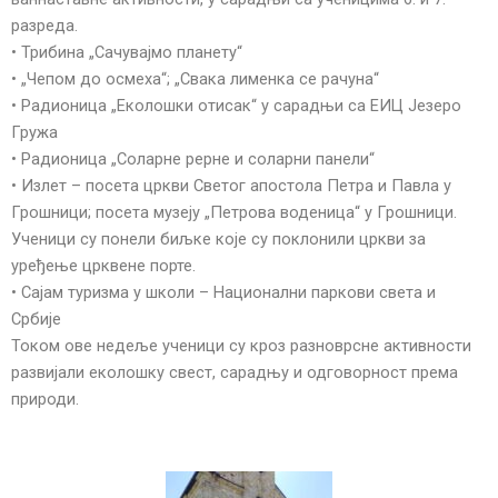
разреда.
• Трибина „Сачувајмо планету“
• „Чепом до осмеха“; „Свака лименка се рачуна“
• Радионица „Еколошки отисак“ у сарадњи са ЕИЦ Језеро
Гружа
• Радионица „Соларне рерне и соларни панели“
• Излет – посета цркви Светог апостола Петра и Павла у
Грошници; посета музеју „Петрова воденица“ у Грошници.
Ученици су понели биљке које су поклонили цркви за
уређење црквене порте.
• Сајам туризма у школи – Национални паркови света и
Србије
Током ове недеље ученици су кроз разноврсне активности
развијали еколошку свест, сарадњу и одговорност према
природи.