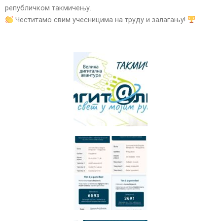
републичком такмичењу.
Честитамо свим учесницима на труду и залагању!