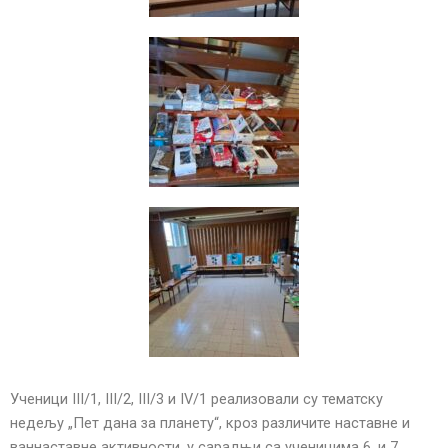
Ученици III/1, III/2, III/3 и IV/1 реализовали су тематску
недељу „Пет дана за планету“, кроз различите наставне и
ваннаставне активности, у сарадњи са ученицима 6. и 7.