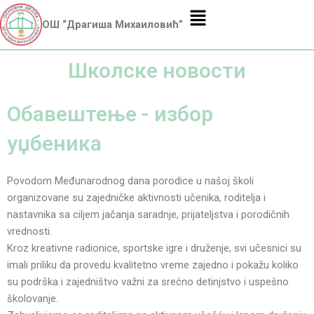
Skip
Menu
to
ОШ “Драгиша Михаиловић”
content
Школске новости
Обавештење - избор
уџбеника
Povodom Međunarodnog dana porodice u našoj školi
organizovane su zajedničke aktivnosti učenika, roditelja i
nastavnika sa ciljem jačanja saradnje, prijateljstva i porodičnih
vrednosti.
Kroz kreativne radionice, sportske igre i druženje, svi učesnici su
imali priliku da provedu kvalitetno vreme zajedno i pokažu koliko
su podrška i zajedništvo važni za srećno detinjstvo i uspešno
školovanje.