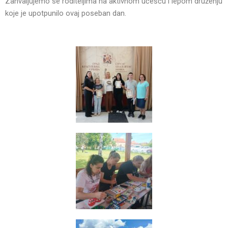
Zahvaljujemo se roditeljima na aktivnom učešću i lepom druženju
koje je upotpunilo ovaj poseban dan.