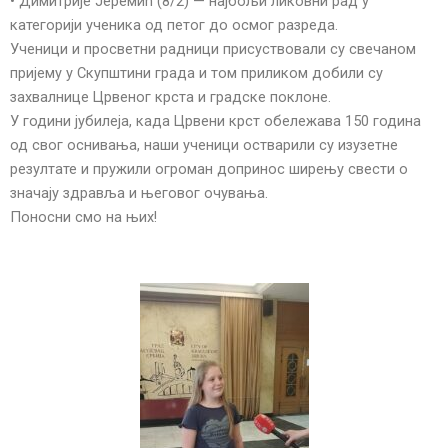
• Димитрије Јеремић (8/2) — најбољи ликовни рад у
категорији ученика од петог до осмог разреда.
Ученици и просветни радници присуствовали су свечаном
пријему у Скупштини града и том приликом добили су
захвалнице Црвеног крста и градске поклоне.
У години јубилеја, када Црвени крст обележава 150 година
од свог оснивања, наши ученици остварили су изузетне
резултате и пружили огроман допринос ширењу свести о
значају здравља и његовог очувања.
Поносни смо на њих!