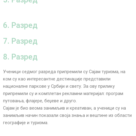
6. Разред
7. Разред
8. Разред
Ученици седмог разреда припремили су Сајам туризма, на
ком су као интересантне дестинације представили
националне паркове у Србији и свету. За ову прилику
припремили су и комплетан рекламни материјал: програм
путовања, флајере, беџеве и друго.
Сајам је био веома занимљив и креативан, а ученици су на
занимљив начин показали своја знања и вештине из области
географије и туризма.