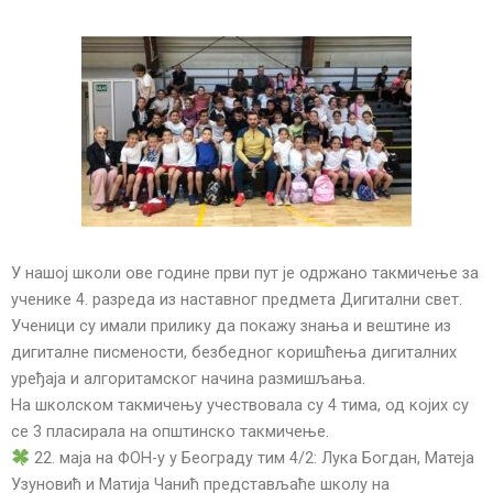
У нашој школи ове године први пут је одржано такмичење за
ученике 4. разреда из наставног предмета Дигитални свет.
Ученици су имали прилику да покажу знања и вештине из
дигиталне писмености, безбедног коришћења дигиталних
уређаја и алгоритамског начина размишљања.
На школском такмичењу учествовала су 4 тима, од којих су
се 3 пласирала на општинско такмичење.
22. маја на ФОН-у у Београду тим 4/2: Лука Богдан, Матеја
Узуновић и Матија Чанић представљаће школу на