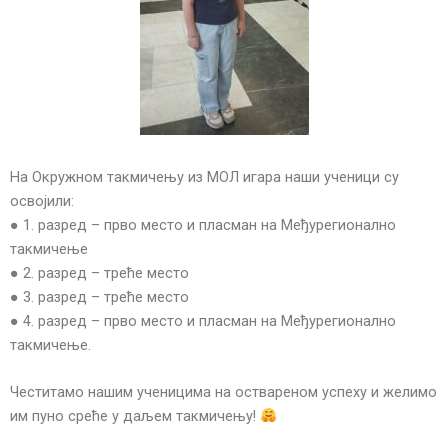
На Окружном такмичењу из МОЛ игара наши ученици су
освојили:
● 1. разред – прво место и пласман на Међурегионално
такмичење
● 2. разред – треће место
● 3. разред – треће место
● 4. разред – прво место и пласман на Међурегионално
такмичење.
Честитамо нашим ученицима на оствареном успеху и желимо
им пуно среће у даљем такмичењу!