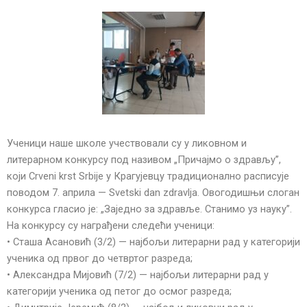
Ученици наше школе учествовали су у ликовном и
литерарном конкурсу под називом „Причајмо о здрављу”,
који Crveni krst Srbije у Крагујевцу традиционално расписује
поводом 7. априла — Svetski dan zdravlja. Овогодишњи слоган
конкурса гласио је: „Заједно за здравље. Станимо уз науку”.
На конкурсу су награђени следећи ученици:
• Сташа Асановић (3/2) — најбољи литерарни рад у категорији
ученика од првог до четвртог разреда;
• Александра Мијовић (7/2) — најбољи литерарни рад у
категорији ученика од петог до осмог разреда;