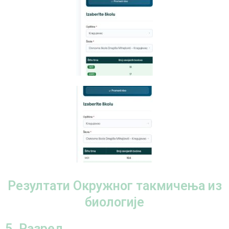
Резултати Окружног такмичења из
биологије
5. Разред